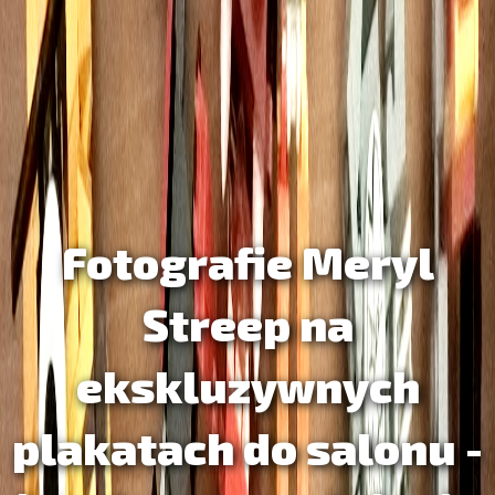
Fotografie Meryl
Streep na
ekskluzywnych
plakatach do salonu -